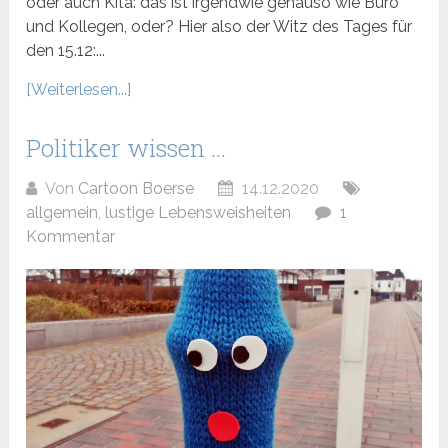
oder auch Kita: das ist irgendwie genauso wie Büro
und Kollegen, oder? Hier also der Witz des Tages für
den 15.12:...
[Weiterlesen...]
Politiker wissen …
Von
Cartoon Boerse
14.12.2020
allgemein
,
lustige Lebensweisheiten
1
Kommentar