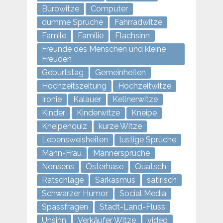
Bürowitze
Computer
dumme Sprüche
Fahrradwitze
Famile
Familie
Flachsinn
Freunde des Menschen und kleine
Freuden
Geburtstag
Gemeinheiten
Hochzeitszeitung
Hochzeitwitze
Ironie
Kalauer
Kellnerwitze
Kinder
Kinderwitze
Kneipe
Kneipenquiz
kurze Witze
Lebensweisheiten
lustige Sprüche
Mann-Frau
Männersprüche
Nonsens
Osterhase
Quatsch
Ratschläge
Sarkasmus
satirisch
Schwarzer Humor
Social Media
Spassfragen
Stadt-Land-Fluss
Unsinn
Verkäufer Witze
video