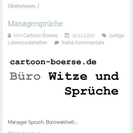
[Weiterlesen...]
Managersprüche
Von
Cartoon Boerse
30.11.2020
lustige
Lebensweisheiten
Keine Kommentare
Manager Spruch, Büroweisheit:...