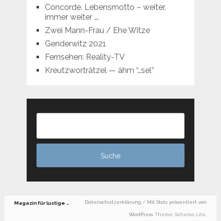
Concorde. Lebensmotto – weiter,
immer weiter ….
Zwei Mann-Frau / Ehe Witze
Genderwitz 2021
Fernsehen: Reality-TV
Kreutzworträtzel — ähm “…sel”
M
agazin für lustige Motive und viele Witze
Datenschutzerklärung
/
Mit Stolz präsentiert von
WordPress
Theme: Schema Lite.