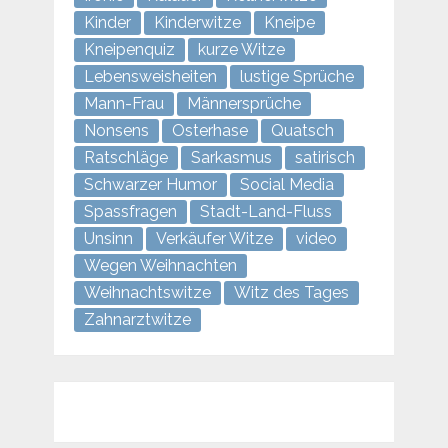
Kinder
Kinderwitze
Kneipe
Kneipenquiz
kurze Witze
Lebensweisheiten
lustige Sprüche
Mann-Frau
Männersprüche
Nonsens
Osterhase
Quatsch
Ratschläge
Sarkasmus
satirisch
Schwarzer Humor
Social Media
Spassfragen
Stadt-Land-Fluss
Unsinn
Verkäufer Witze
video
Wegen Weihnachten
Weihnachtswitze
Witz des Tages
Zahnarztwitze