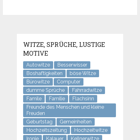
WITZE, SPRÜCHE, LUSTIGE
MOTIVE
Autowitze
Besserwisser
Boshaftigkeiten
böse Witze
Bürowitze
Computer
dumme Sprüche
Fahrradwitze
Famile
Familie
Flachsinn
Freunde des Menschen und kleine
Freuden
Geburtstag
Gemeinheiten
Hochzeitszeitung
Hochzeitwitze
Ironie
Kalauer
Kellnerwitze