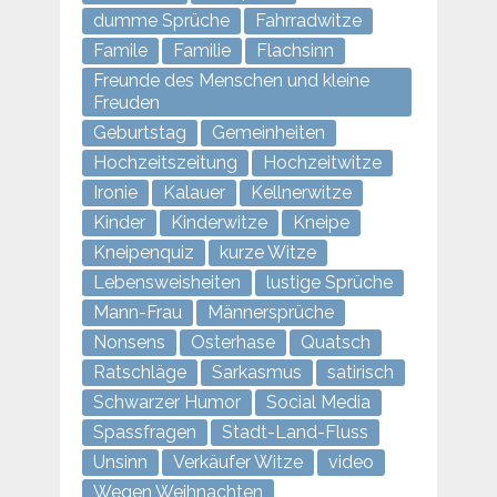
dumme Sprüche
Fahrradwitze
Famile
Familie
Flachsinn
Freunde des Menschen und kleine
Freuden
Geburtstag
Gemeinheiten
Hochzeitszeitung
Hochzeitwitze
Ironie
Kalauer
Kellnerwitze
Kinder
Kinderwitze
Kneipe
Kneipenquiz
kurze Witze
Lebensweisheiten
lustige Sprüche
Mann-Frau
Männersprüche
Nonsens
Osterhase
Quatsch
Ratschläge
Sarkasmus
satirisch
Schwarzer Humor
Social Media
Spassfragen
Stadt-Land-Fluss
Unsinn
Verkäufer Witze
video
Wegen Weihnachten