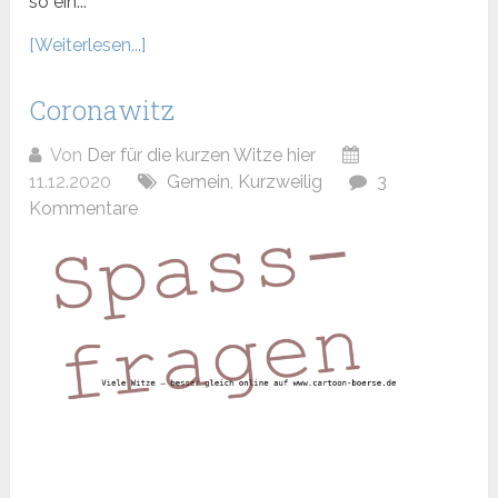
so ein...
[Weiterlesen...]
Coronawitz
Von
Der für die kurzen Witze hier
11.12.2020
Gemein
,
Kurzweilig
3
Kommentare