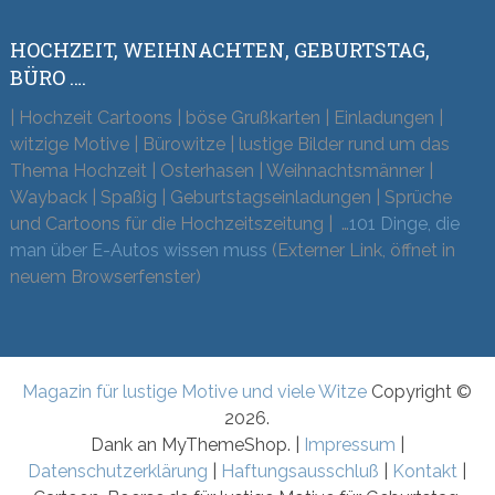
HOCHZEIT, WEIHNACHTEN, GEBURTSTAG,
BÜRO ….
| Hochzeit Cartoons | böse Grußkarten | Einladungen |
witzige Motive | Bürowitze | lustige Bilder rund um das
Thema Hochzeit | Osterhasen | Weihnachtsmänner |
Wayback | Spaßig | Geburtstagseinladungen | Sprüche
und Cartoons für die Hochzeitszeitung | …
101 Dinge, die
man über E-Autos wissen muss
(Externer Link, öffnet in
neuem Browserfenster)
Magazin für lustige Motive und viele Witze
Copyright ©
2026.
Dank an MyThemeShop. |
Impressum
|
Datenschutzerklärung
|
Haftungsausschluß
|
Kontakt
|