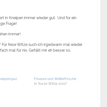
ert in Kneipen immer wieder gut. Und für ein
ige Frage!
ehen immer!
r? Für fiese Witze such ich irgedwann mal wieder
ach mal für nix. Gefällt mir eh besser so.
neipenquiz
Friseure und Wetterfrösche
In "kurze Witze 1000"