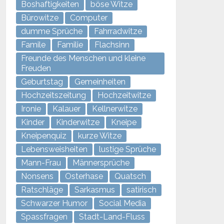
Boshaftigkeiten
böse Witze
Bürowitze
Computer
dumme Sprüche
Fahrradwitze
Famile
Familie
Flachsinn
Freunde des Menschen und kleine
Freuden
Geburtstag
Gemeinheiten
Hochzeitszeitung
Hochzeitwitze
Ironie
Kalauer
Kellnerwitze
Kinder
Kinderwitze
Kneipe
Kneipenquiz
kurze Witze
Lebensweisheiten
lustige Sprüche
Mann-Frau
Männersprüche
Nonsens
Osterhase
Quatsch
Ratschläge
Sarkasmus
satirisch
Schwarzer Humor
Social Media
Spassfragen
Stadt-Land-Fluss