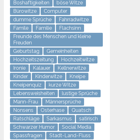
Boshaftigkeiten
böse Witze
Bürowitze
Computer
dumme Sprüche
Fahrradwitze
Famile
Familie
Flachsinn
Freunde des Menschen und kleine
Freuden
Geburtstag
Gemeinheiten
Hochzeitszeitung
Hochzeitwitze
Ironie
Kalauer
Kellnerwitze
Kinder
Kinderwitze
Kneipe
Kneipenquiz
kurze Witze
Lebensweisheiten
lustige Sprüche
Mann-Frau
Männersprüche
Nonsens
Osterhase
Quatsch
Ratschläge
Sarkasmus
satirisch
Schwarzer Humor
Social Media
Spassfragen
Stadt-Land-Fluss