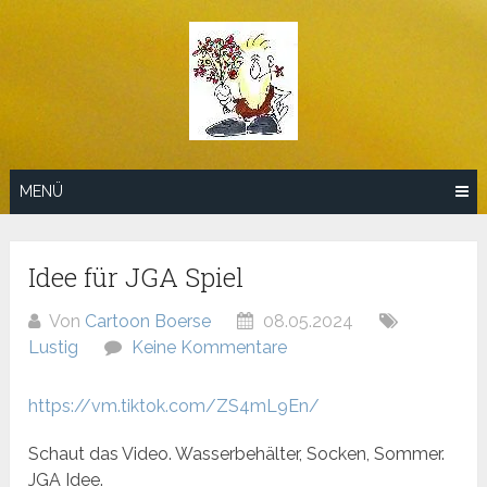
Zum
Inhalt
springen
MENÜ
Idee für JGA Spiel
Von
Cartoon Boerse
08.05.2024
Lustig
Keine Kommentare
https://vm.tiktok.com/ZS4mL9En/
Schaut das Video. Wasserbehälter, Socken, Sommer.
JGA Idee.