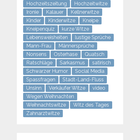
Hochzeitszeitung
Hochzeitwitze
Ironie
Kalauer
Kellnerwitze
Kinder
Kinderwitze
Kneipe
Kneipenquiz
kurze Witze
Lebensweisheiten
lustige Sprüche
Mann-Frau
Männersprüche
Nonsens
Osterhase
Quatsch
Ratschläge
Sarkasmus
satirisch
Schwarzer Humor
Social Media
Spassfragen
Stadt-Land-Fluss
Unsinn
Verkäufer Witze
video
Wegen Weihnachten
Weihnachtswitze
Witz des Tages
Zahnarztwitze