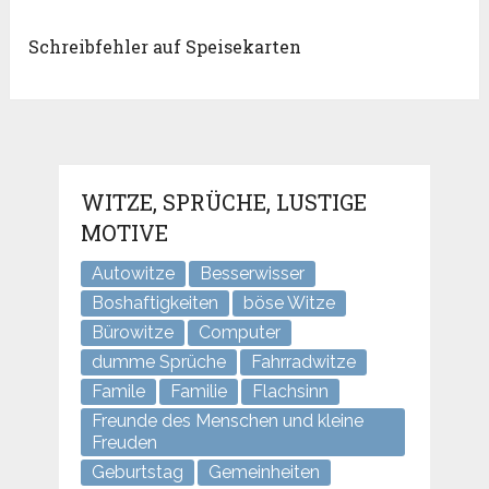
Schreibfehler auf Speisekarten
WITZE, SPRÜCHE, LUSTIGE
MOTIVE
Autowitze
Besserwisser
Boshaftigkeiten
böse Witze
Bürowitze
Computer
dumme Sprüche
Fahrradwitze
Famile
Familie
Flachsinn
Freunde des Menschen und kleine
Freuden
Geburtstag
Gemeinheiten