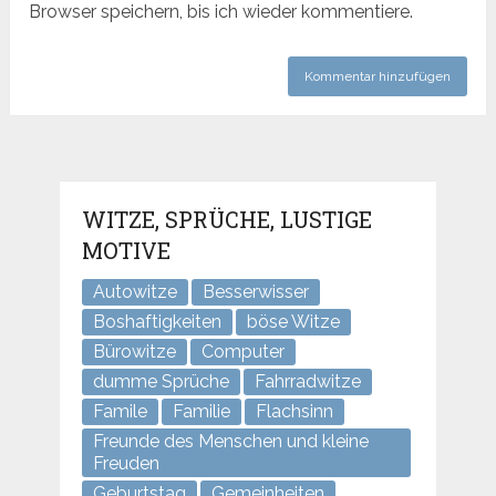
Browser speichern, bis ich wieder kommentiere.
WITZE, SPRÜCHE, LUSTIGE
MOTIVE
Autowitze
Besserwisser
Boshaftigkeiten
böse Witze
Bürowitze
Computer
dumme Sprüche
Fahrradwitze
Famile
Familie
Flachsinn
Freunde des Menschen und kleine
Freuden
Geburtstag
Gemeinheiten