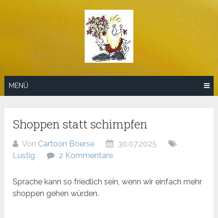
Zum
Inhalt
springen
MENÜ
Shoppen statt schimpfen
Von
Cartoon Boerse
30.07.2025
Lustig
2 Kommentare
Sprache kann so friedlich sein, wenn wir einfach mehr
shoppen gehen würden.