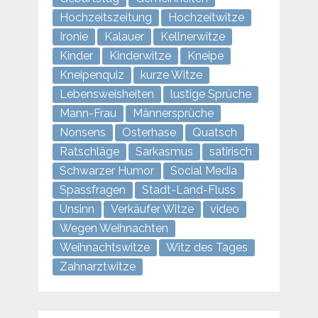
Hochzeitszeitung
Hochzeitwitze
Ironie
Kalauer
Kellnerwitze
Kinder
Kinderwitze
Kneipe
Kneipenquiz
kurze Witze
Lebensweisheiten
lustige Sprüche
Mann-Frau
Männersprüche
Nonsens
Osterhase
Quatsch
Ratschläge
Sarkasmus
satirisch
Schwarzer Humor
Social Media
Spassfragen
Stadt-Land-Fluss
Unsinn
Verkäufer Witze
video
Wegen Weihnachten
Weihnachtswitze
Witz des Tages
Zahnarztwitze