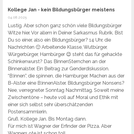
Kollege Jan - kein Bildungsbürger meistens
04.08.2025
Lustig. Aber schon ganz schön viele Bildungsbürger
Witze hier. Vor allem in Deiner Sarkasmus Rubrik. Bist
Du so einer, also ein Bildungsbürger? 14 Uhr, die
Nachrichten 🙂 Arbeitende Klasse, Wutbürger,
Würgerbürger, Hambürger 😉 steht das für gehackte
Schinkenwurst? Das BinnenSternchen an der
Binnenalster. Ein Beitrag zur Genderdiskussion.
“B:innen”, die spinnen, die Hamburger. Machen aus der
B-Alster eine B:innenAlster. Bildungsbürger Nonsens?
Nee, verregneter Sonntag Nachmittag. Soweit meine
Zwischentöne – heute voll auf Moral und Ethik mit
einer sich selbst sehr überschätzenden
Postensammlerin.
Gruß, Kollege Jan. Bis Montag dann.
Für mich ist Wagner der Erfinder der Pizza. Aber
Wagners 9te ist schon toll.