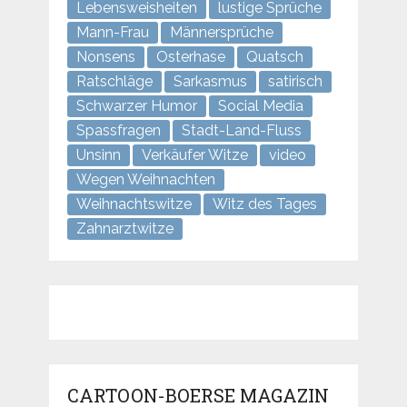
Lebensweisheiten
lustige Sprüche
Mann-Frau
Männersprüche
Nonsens
Osterhase
Quatsch
Ratschläge
Sarkasmus
satirisch
Schwarzer Humor
Social Media
Spassfragen
Stadt-Land-Fluss
Unsinn
Verkäufer Witze
video
Wegen Weihnachten
Weihnachtswitze
Witz des Tages
Zahnarztwitze
CARTOON-BOERSE MAGAZIN