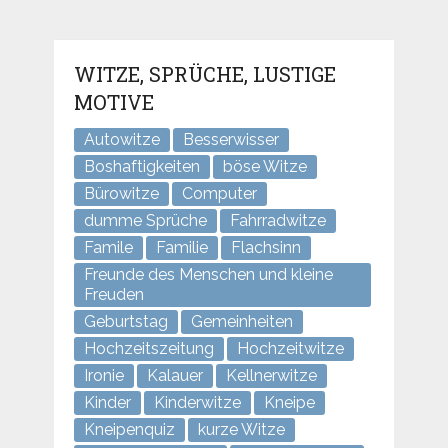
WITZE, SPRÜCHE, LUSTIGE
MOTIVE
Autowitze
Besserwisser
Boshaftigkeiten
böse Witze
Bürowitze
Computer
dumme Sprüche
Fahrradwitze
Famile
Familie
Flachsinn
Freunde des Menschen und kleine
Freuden
Geburtstag
Gemeinheiten
Hochzeitszeitung
Hochzeitwitze
Ironie
Kalauer
Kellnerwitze
Kinder
Kinderwitze
Kneipe
Kneipenquiz
kurze Witze