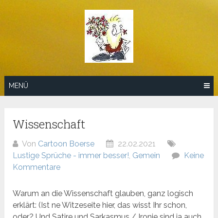
Zum
Inhalt
springen
MENÜ
Wissenschaft
Von
Cartoon Boerse
22.02.2021
Lustige Sprüche - immer besser!
,
Gemein
Keine
Kommentare
Warum an die Wissenschaft glauben, ganz logisch
erklärt: (Ist ne Witzeseite hier, das wisst Ihr schon,
oder? Und Satire und Sarkasmus / Ironie sind ja auch