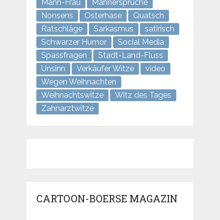
Mann-Frau
Männersprüche
Nonsens
Osterhase
Quatsch
Ratschläge
Sarkasmus
satirisch
Schwarzer Humor
Social Media
Spassfragen
Stadt-Land-Fluss
Unsinn
Verkäufer Witze
video
Wegen Weihnachten
Weihnachtswitze
Witz des Tages
Zahnarztwitze
CARTOON-BOERSE MAGAZIN