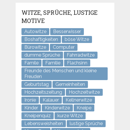
WITZE, SPRÜCHE, LUSTIGE
MOTIVE
Autowitze
Besserwisser
Boshaftigkeiten
böse Witze
Bürowitze
Computer
dumme Sprüche
Fahrradwitze
Famile
Familie
Flachsinn
Freunde des Menschen und kleine
Freuden
Geburtstag
Gemeinheiten
Hochzeitszeitung
Hochzeitwitze
Ironie
Kalauer
Kellnerwitze
Kinder
Kinderwitze
Kneipe
Kneipenquiz
kurze Witze
Lebensweisheiten
lustige Sprüche