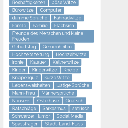
Boshaftigkeiten
böse Witze
Bürowitze
Computer
dumme Sprüche
Fahrradwitze
Famile
Familie
Flachsinn
Freunde des Menschen und kleine
Freuden
Geburtstag
Gemeinheiten
Hochzeitszeitung
Hochzeitwitze
Ironie
Kalauer
Kellnerwitze
Kinder
Kinderwitze
Kneipe
Kneipenquiz
kurze Witze
Lebensweisheiten
lustige Sprüche
Mann-Frau
Männersprüche
Nonsens
Osterhase
Quatsch
Ratschläge
Sarkasmus
satirisch
Schwarzer Humor
Social Media
Spassfragen
Stadt-Land-Fluss