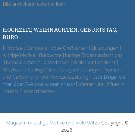
Bild anklicken! (externer link)
HOCHZEIT, WEIHNACHTEN, GEBURTSTAG,
BÜRO ….
| Hochzeit Cartoons | böse Grußkarten | Einladungen |
witzige Motive | Bürowitze | lustige Bilder rund um das
Thema Hochzeit | Osterhasen | Weihnachtsmänner |
Wayback | Spaßig | Geburtstagseinladungen | Sprüche
und Cartoons für die Hochzeitszeitung | …
101 Dinge, die
man über E-Autos wissen muss
(Externer Link, öffnet in
neuem Browserfenster)
Magazin für lustige Motive und viele Witze
Copyright ©
2026.