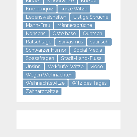
Kinder
Kinderwitze
Kneipe
Kneipenquiz
kurze Witze
Lebensweisheiten
lustige Sprüche
Mann-Frau
Männersprüche
Nonsens
Osterhase
Quatsch
Ratschläge
Sarkasmus
satirisch
Schwarzer Humor
Social Media
Spassfragen
Stadt-Land-Fluss
Unsinn
Verkäufer Witze
video
Wegen Weihnachten
Weihnachtswitze
Witz des Tages
Zahnarztwitze