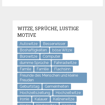
WITZE, SPRÜCHE, LUSTIGE
MOTIVE
Autowitze
Besserwisser
Boshaftigkeiten
böse Witze
Bürowitze
Computer
dumme Sprüche
Fahrradwitze
Famile
Familie
Flachsinn
Freunde des Menschen und kleine
Freuden
Geburtstag
Gemeinheiten
Hochzeitszeitung
Hochzeitwitze
Ironie
Kalauer
Kellnerwitze