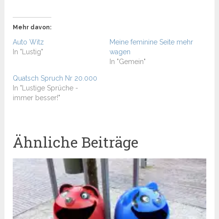
Mehr davon:
Auto Witz
Meine feminine Seite mehr
In "Lustig"
wagen
In "Gemein"
Quatsch Spruch Nr 20.000
In "Lustige Sprüche -
immer besser!"
Ähnliche Beiträge