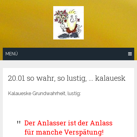
Zum
Inhalt
springen
MENÜ
20.01 so wahr, so lustig, … kalauesk
Kalaueske Grundwahrheit, lustig:
Der Anlasser ist der Anlass
für manche Verspätung!