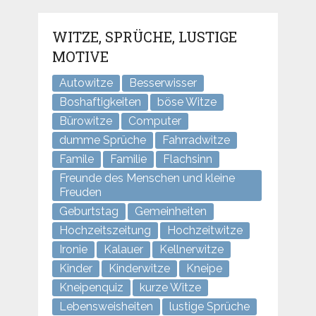
WITZE, SPRÜCHE, LUSTIGE
MOTIVE
Autowitze
Besserwisser
Boshaftigkeiten
böse Witze
Bürowitze
Computer
dumme Sprüche
Fahrradwitze
Famile
Familie
Flachsinn
Freunde des Menschen und kleine
Freuden
Geburtstag
Gemeinheiten
Hochzeitszeitung
Hochzeitwitze
Ironie
Kalauer
Kellnerwitze
Kinder
Kinderwitze
Kneipe
Kneipenquiz
kurze Witze
Lebensweisheiten
lustige Sprüche