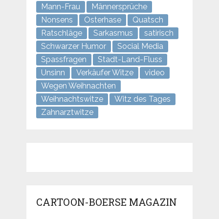
Mann-Frau
Männersprüche
Nonsens
Osterhase
Quatsch
Ratschläge
Sarkasmus
satirisch
Schwarzer Humor
Social Media
Spassfragen
Stadt-Land-Fluss
Unsinn
Verkäufer Witze
video
Wegen Weihnachten
Weihnachtswitze
Witz des Tages
Zahnarztwitze
CARTOON-BOERSE MAGAZIN